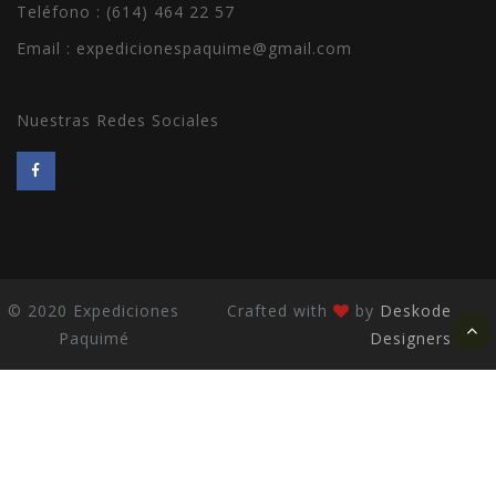
Teléfono : (614) 464 22 57
Email :
expedicionespaquime@gmail.com
Nuestras Redes Sociales
© 2020 Expediciones
Crafted with
by
Deskode
Paquimé
Designers